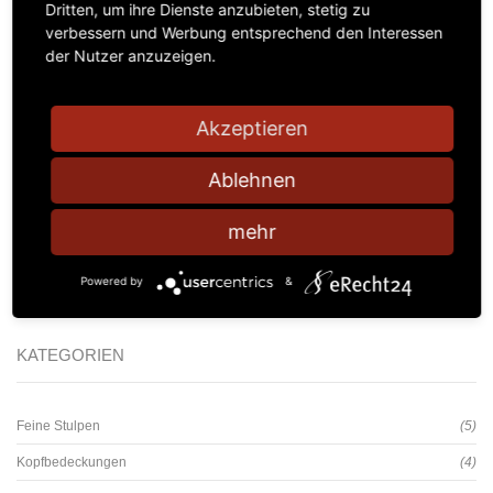
Dritten, um ihre Dienste anzubieten, stetig zu
verbessern und Werbung entsprechend den Interessen
der Nutzer anzuzeigen.
Akzeptieren
Ablehnen
Feine Stulpen mit Rose
26,00
€
mehr
Kein Mehrwertsteuerausweis, da Kleinunternehmer nach §19 (1) UStG.
Powered by
&
zzgl.
Versandkosten
KATEGORIEN
Feine Stulpen
(5)
Kopfbedeckungen
(4)