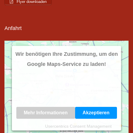
Flyer downloaden
Anfahrt
Wir benötigen Ihre Zustimmung, um den
Google Maps-Service zu laden!
Wir verwenden einen Service eines Drittanbieters, um
Karteninhalte einzubetten. Dieser Service kann Daten
zu Ihren Aktivitäten sammeln. Bitte lesen Sie die
Details durch und stimmen Sie der Nutzung des
Service zu, um diese Karte anzuzeigen.
Mehr Informationen
Akzeptieren
Powered by
Usercentrics Consent Management
Platform