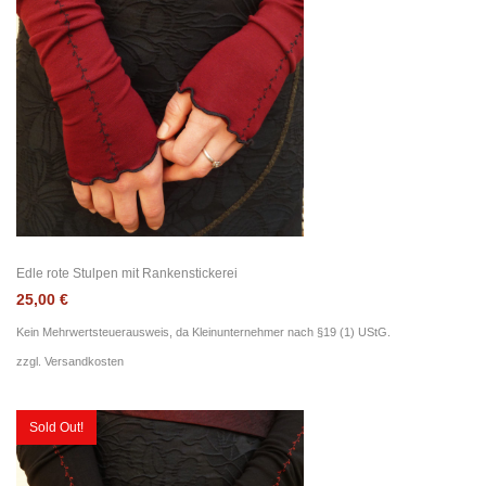
Edle rote Stulpen mit Rankenstickerei
25,00
€
Kein Mehrwertsteuerausweis, da Kleinunternehmer nach §19 (1) UStG.
zzgl.
Versandkosten
Sold Out!