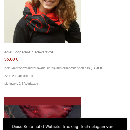
edler Loopschal in schwarz-rot
35,00
€
Kein Mehrwertsteuerausweis, da Kleinunternehmer nach §19 (1) UStG.
zzgl.
Versandkosten
Lieferzeit: 2-3 Werktage
Diese Seite nutzt Website-Tracking-Technologien von