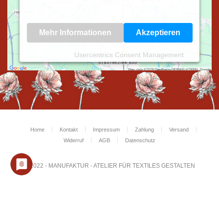
Details durch und stimmen Sie der Nutzung des
Service zu, um diese Karte anzuzeigen.
Mehr Informationen
Akzeptieren
Powered by
Usercentrics Consent Management
Platform
Home
Kontakt
Impressum
Zahlung
Versand
Widerruf
AGB
Datenschutz
© 2022 - MANUFAKTUR - ATELIER FÜR TEXTILES GESTALTEN