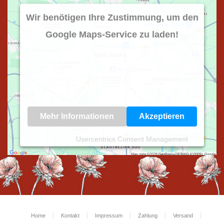
Wir benötigen Ihre Zustimmung, um den
Google Maps-Service zu laden!
Wir verwenden einen Service eines Drittanbieters, um
Karteninhalte einzubetten. Dieser Service kann Daten
zu Ihren Aktivitäten sammeln. Bitte lesen Sie die
Details durch und stimmen Sie der Nutzung des
Service zu, um diese Karte anzuzeigen.
Mehr Informationen
Akzeptieren
Powered by
Usercentrics Consent Management
Platform
Home
Kontakt
Impressum
Zahlung
Versand