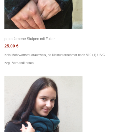
petrolfarbene Stulpen mit Futter
25,00
€
Kein Mehrwertsteuerausweis, da Kleinunternehmer nach §19 (1) UStG.
zzgl.
Versandkosten