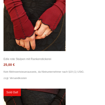
Edle rote Stulpen mit Rankenstickerei
25,00
€
Kein Mehrwertsteuerausweis, da Kleinunternehmer nach §19 (1) UStG.
zzgl.
Versandkosten
Sold Out!