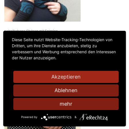
petrolfarbene Stulpen mit Spiralen
26,00
€
Diese Seite nutzt Website-Tracking-Technologien von
Dritten, um ihre Dienste anzubieten, stetig zu
Kein Mehrwertsteuerausweis, da Kleinunternehmer nach §19 (1) UStG.
verbessern und Werbung entsprechend den Interessen
zzgl.
Versandkosten
der Nutzer anzuzeigen.
Akzeptieren
Ablehnen
mehr
Powered by
&