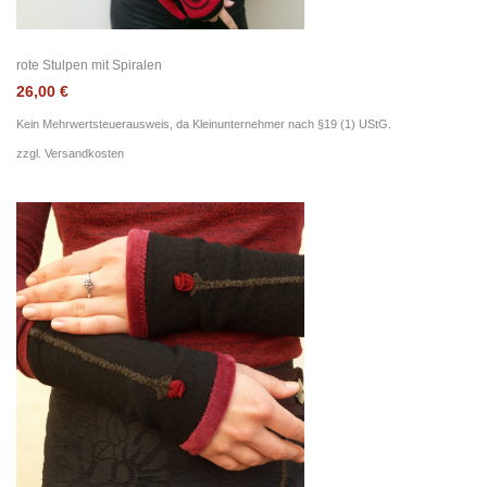
rote Stulpen mit Spiralen
26,00
€
Kein Mehrwertsteuerausweis, da Kleinunternehmer nach §19 (1) UStG.
zzgl.
Versandkosten