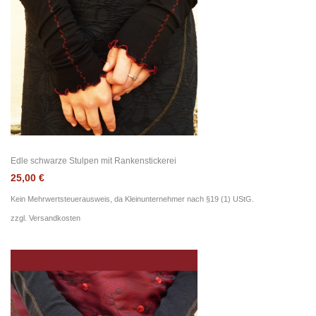
Edle schwarze Stulpen mit Rankenstickerei
25,00
€
Kein Mehrwertsteuerausweis, da Kleinunternehmer nach §19 (1) UStG.
zzgl.
Versandkosten