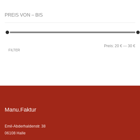
PREIS VON – BIS
Preis:
20 €
—
30 €
FILTER
Manu.Faktur
Emil-Abderhaldenstr. 38
06108 Halle